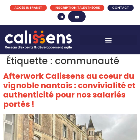
ACCÈS INTRANET
INSCRIPTION TALENTHÈQUE
CONTACT
Étiquette :
communauté
Afterwork Calissens au coeur du
vignoble nantais : convivialité et
authenticité pour nos salariés
portés !