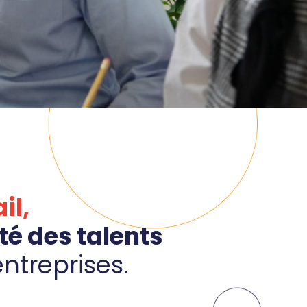
manager de
administratives
transition
Booster mon
Auditer mon
activité
organisation et
Être
bénéficier de
accompagné à
conseils
la carte
Former ou
Rejoindre un
coacher mes
réseau
équipes
dynamique
Renforcer mes
équipes
il,
té des talents
entreprises.