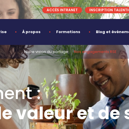
ACCÈS INTRANET
INSCRIPTION TALENT
rise
À propos
Formations
Blog et événem
Notre vision du portage
Nos engagements RSE
ent :
e valeur et de 