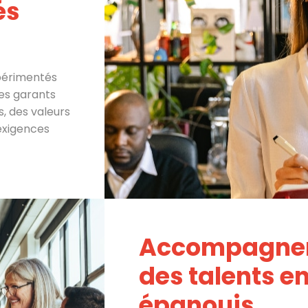
és
périmentés
es garants
s, des valeurs
 exigences
Accompagner 
des talents e
épanouis