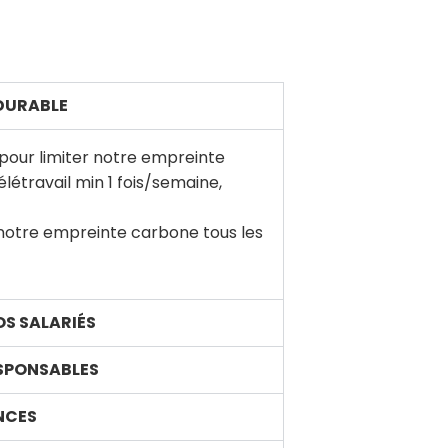
 DURABLE
 pour limiter notre empreinte
élétravail min 1 fois/semaine,
otre empreinte carbone tous les
NOS SALARIÉS
ESPONSABLES
NCES