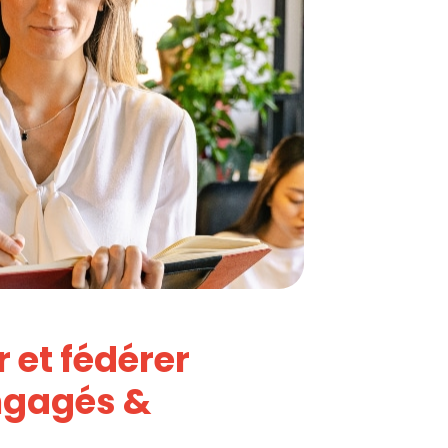
et fédérer
ngagés &