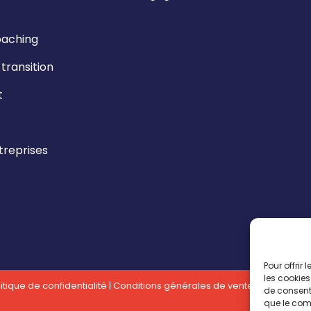
oaching
ransition
t
reprises
Pour offrir
les cookies
itique de confidentialité
|
Conditions générales de vente
| Réalisatio
de consenti
que le comp