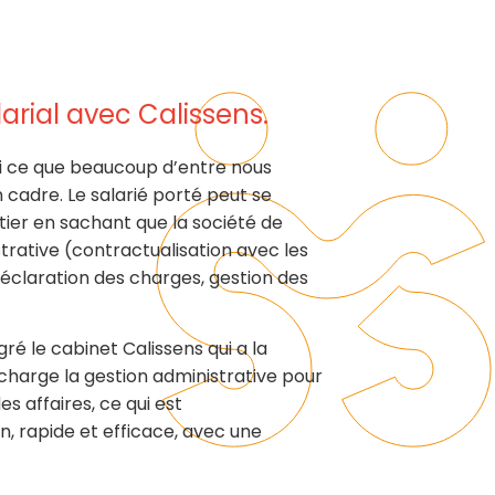
larial avec Calissens.
hui ce que beaucoup d’entre nous
 cadre. Le salarié porté peut se
tier en sachant que la société de
trative (contractualisation avec les
 déclaration des charges, gestion des
égré le cabinet Calissens qui a la
arge la gestion administrative pour
es affaires, ce qui est
in, rapide et efficace, avec une