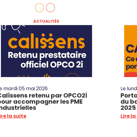
ACTUALITÉS
Le
mardi 05 mai 2026
Le
lund
Calissens retenu par OPCO2i
Porta
pour accompagner les PME
du b
industrielles
2025
ire la suite
Lire la