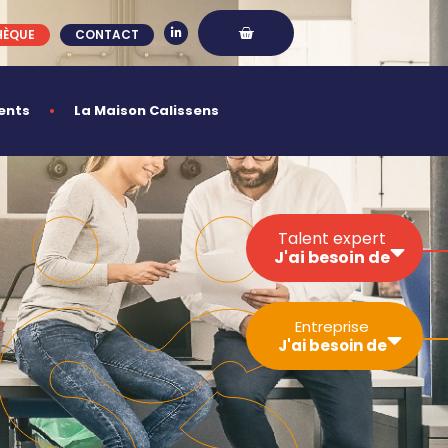
HÈQUE
CONTACT
ents
La Maison Calissens
Talent expert
J'ai besoin de
Développer ma
Entreprise
visibilité
J'ai besoin de
Sécuriser mon
activité
Gérer un projet
Simplifier les
Trouver un
démarches