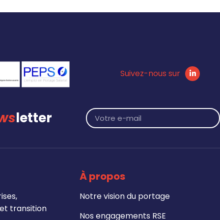
Suivez-nous sur
ws
letter
À propos
ises,
Notre vision du portage
t transition
Nos engagements RSE