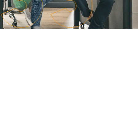
manager de
administratives
transition
Booster mon
Auditer mon
activité
organisation et
Être
bénéficier de
accompagné à
conseils
la carte
Former ou
Rejoindre un
coacher mes
réseau
équipes
dynamique
Renforcer mes
équipes