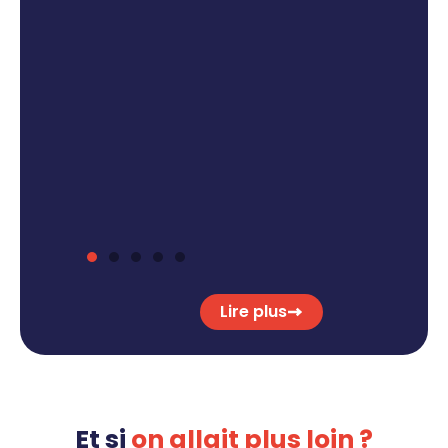
outes
venir.
gagnant
acilite
ssion,
venir
Lire plus
Et si
on allait plus loin ?