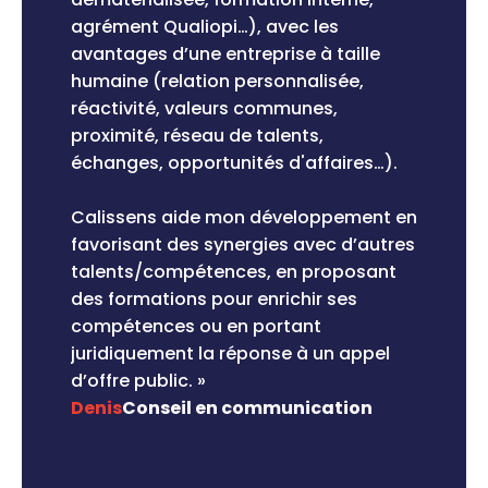
services inclus
salarial, l’
équipe vous apporte son regard
: accès à la communauté
agrément Qualiopi…), avec les
disponi
Cali&Co, à nos temps de partage grâce à
et ses conseils sur vos problématiques
:
avantages d’une entreprise à taille
nos collectifs métiers, nos ateliers de
séance de coaching sur votre carrière,
plier
humaine (relation personnalisée,
Caliss
formations, nos afterworks, nos déjeuners…
séance de travail sur votre offre et votre
réactivité, valeurs communes,
commun
business model…
proximité, réseau de talents,
réguli
échanges, opportunités d'affaires…).
format
Découvrir plus
chacun
Découvrir plus
rmet
Calissens aide mon développement en
ensemb
is des
favorisant des synergies avec d’autres
talents/compétences, en proposant
Même l
quel on
des formations pour enrichir ses
d’expe
 nos
compétences ou en portant
l’appr
a une
juridiquement la réponse à un appel
sont to
, j’ai
d’offre public. »
indépe
très
Denis
Conseil en communication
et bien
s
Alain
entèle