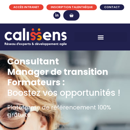
ACCÈS INTRANET
INSCRIPTION TALENTHÈQUE
CONTACT
Consultant
Manager de transition
Formateurs :
Boostez vos opportunités !
Plateforme de référencement 100%
gratuite