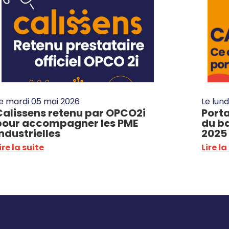
Le
mardi 05 mai 2026
Le
lund
Calissens retenu par OPCO2i
Porta
pour accompagner les PME
du b
industrielles
2025
ire la suite
Lire la