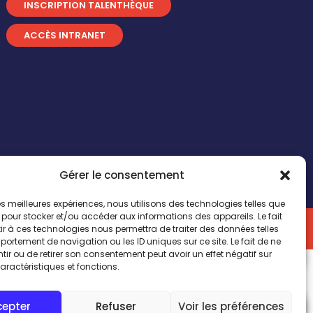
INSCRIPTION TALENTHÈQUE
ACCÈS INTRANET
Gérer le consentement
 les meilleures expériences, nous utilisons des technologies telles que
 pour stocker et/ou accéder aux informations des appareils. Le fait
n by
Comwell
r à ces technologies nous permettra de traiter des données telles
ortement de navigation ou les ID uniques sur ce site. Le fait de ne
Bonjour ! Vous souhaitez échanger avec nous ?
ir ou de retirer son consentement peut avoir un effet négatif sur
Cliquez-ici
aractéristiques et fonctions.
cepter
Refuser
Voir les préférences