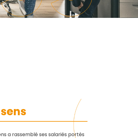
manager de
administratives
transition
Booster mon
Auditer mon
activité
organisation et
Être
bénéficier de
accompagné à
conseils
la carte
Former ou
Rejoindre un
coacher mes
réseau
équipes
dynamique
Renforcer mes
équipes
ssens
sens a rassemblé ses salariés portés