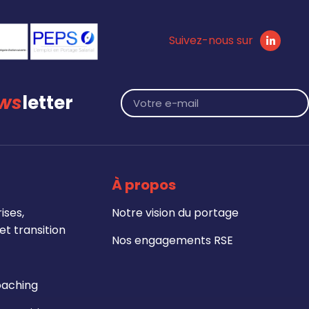
Suivez-nous sur
ws
letter
À propos
ises,
Notre vision du portage
t transition
Nos engagements RSE
oaching