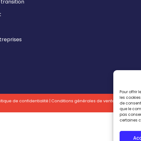
ransition
t
reprises
Pour offrir
les cookies
itique de confidentialité
|
Conditions générales de vente
| Réalisatio
de consenti
que le comp
pas consent
certaines c
Ac