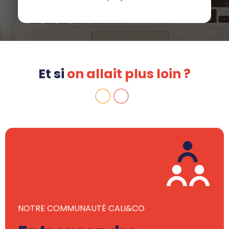
Et si
on allait plus loin ?
NOTRE COMMUNAUTÉ CALI&CO