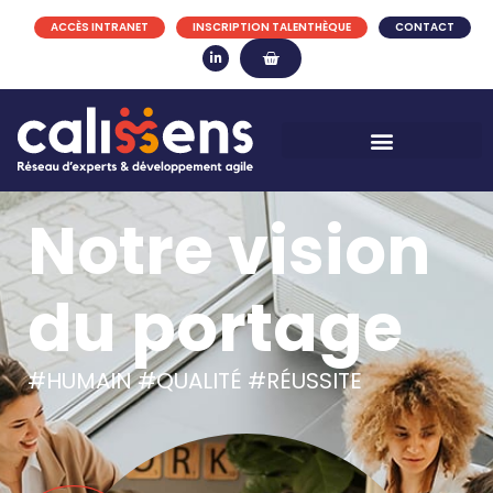
ACCÈS INTRANET
INSCRIPTION TALENTHÈQUE
CONTACT
Notre vision
du portage
#HUMAIN #QUALITÉ #RÉUSSITE