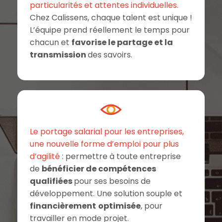
particularités et attentes individuelles.
Chez Calissens, chaque talent est unique !
L’équipe prend réellement le temps pour
chacun et
favorise le partage et la
transmission
des savoirs.
Le portage salarial pour les entreprises,
une nouvelle forme d’emploi pour plus
d’agilité
: permettre à toute entreprise
de
bénéficier de compétences
qualifiées
pour ses besoins de
développement. Une solution souple et
financièrement
optimisée
, pour
travailler en mode projet.