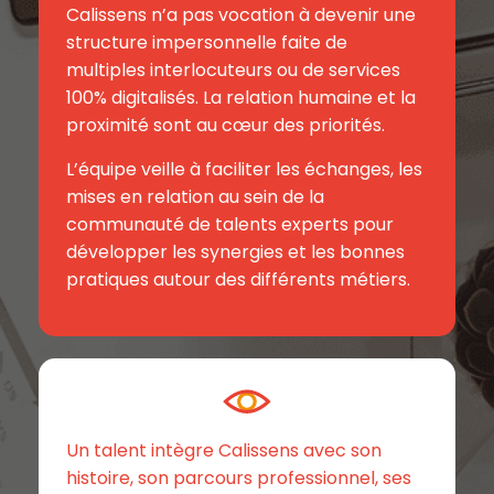
Calissens n’a pas vocation à devenir une
structure impersonnelle faite de
multiples interlocuteurs ou de services
100% digitalisés. La relation humaine et la
proximité sont au cœur des priorités.
L’équipe veille à faciliter les échanges, les
mises en relation au sein de la
communauté de talents experts pour
développer les synergies et les bonnes
pratiques autour des différents métiers.
Un talent intègre Calissens avec son
histoire, son parcours professionnel, ses