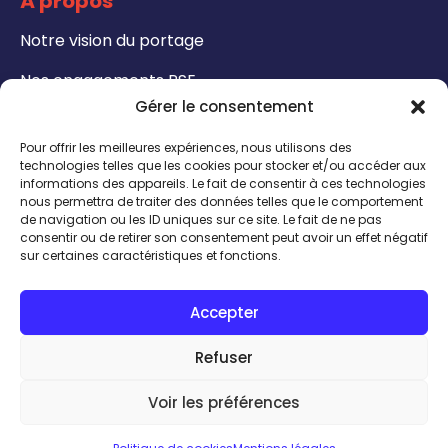
À propos
Notre vision du portage
Nos engagements RSE
Gérer le consentement
Formations
Pour offrir les meilleures expériences, nous utilisons des
Notre catalogue de formation
technologies telles que les cookies pour stocker et/ou accéder aux
informations des appareils. Le fait de consentir à ces technologies
nous permettra de traiter des données telles que le comportement
Formateurs - Bénéficiez de notre certification
de navigation ou les ID uniques sur ce site. Le fait de ne pas
QUALIOPI
consentir ou de retirer son consentement peut avoir un effet négatif
sur certaines caractéristiques et fonctions.
CONTACT
Accepter
INSCRIPTION TALENTHÈQUE
ACCÈS INTRANET
Refuser
Talent expert
Voir les préférences
J'ai besoin de
© Calissens |
Mentions légales
|
Politique de confidentialité
|
Conditions générales de vente
| Réalisation by
Comwell
Entreprise