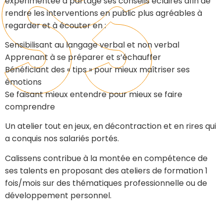
expérimentée a partagé ses conseils éclairés afin de
rendre les interventions en public plus agréables à
regarder et à écouter en :
Sensibilisant au langage verbal et non verbal
Apprenant à se préparer et s’échauffer
Bénéficiant des « tips » pour mieux maîtriser ses
émotions
Se faisant mieux entendre pour mieux se faire
comprendre
Un atelier tout en jeux, en décontraction et en rires qui
a conquis nos salariés portés.
Calissens contribue à la montée en compétence de
ses talents en proposant des ateliers de formation 1
fois/mois sur des thématiques professionnelle ou de
développement personnel.