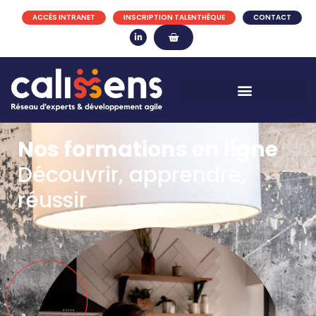
ACCÈS INTRANET
INSCRIPTION TALENTHÈQUE
CONTACT
Nos formations en ligne
Découvrir, apprendre,
réussir