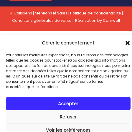
© Calissens |
Mentions légales
|
Politique de confidentialité
|
Conditions générales de vente
| Réalisation by
Comwell
Gérer le consentement
Pour offrir les meilleures expériences, nous utilisons des technologies
telles que les cookies pour stocker et/ou accéder aux informations
des appareils. Le fait de consentir à ces technologies nous permettra
de traiter des données telles que le comportement de navigation ou
les ID uniques sur ce site. Le fait de ne pas consentir ou de retirer son
consentement peut avoir un effet négatif sur certaines
caractéristiques et fonctions.
Accepter
Refuser
Talent expert
Voir les préférences