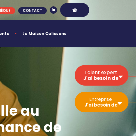
HÈQUE
CONTACT
ents
La Maison Calissens
Talent expert
J'ai besoin de
Développer ma
Entreprise
visibilité
lle au
J'ai besoin de
Sécuriser mon
activité
rmance de
Gérer un projet
Simplifier les
Trouver un
démarches