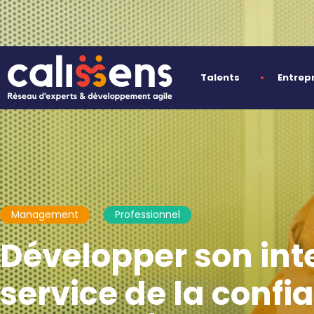
Talents
Entrep
Management
Professionnel
Développer son inte
service de la confi