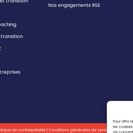
t transition
Nos engagements RSE
oaching
ransition
t
reprises
Pour offrir
les cookies
itique de confidentialité
|
Conditions générales de vente
| Réalisatio
de consenti