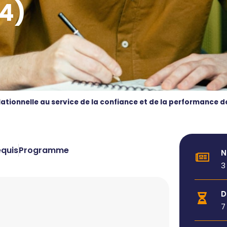
44)
lationnelle au service de la confiance et de la performance 
equis
Programme
N
3
D
7