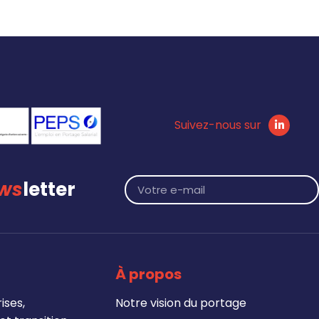
Suivez-nous sur
ws
letter
À propos
ises,
Notre vision du portage