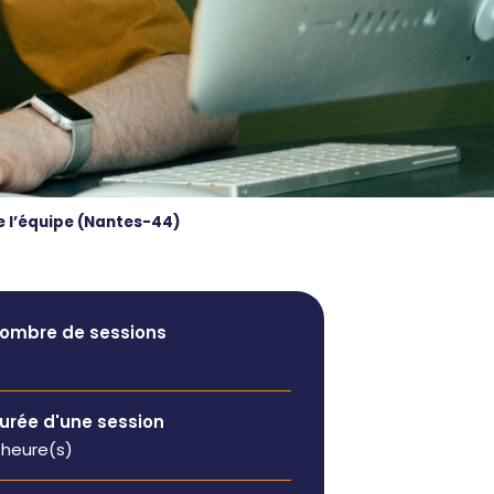
manager de
administratives
transition
Booster mon
Auditer mon
activité
organisation et
Être
bénéficier de
accompagné à
conseils
la carte
Former ou
Rejoindre un
coacher mes
réseau
de l’équipe (Nantes-44)
équipes
dynamique
Renforcer mes
équipes
ombre de sessions
urée d'une session
 heure(s)