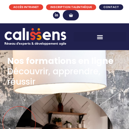
ACCÈS INTRANET
INSCRIPTION TALENTHÈQUE
CONTACT
Nos formations en ligne
Découvrir, apprendre,
réussir