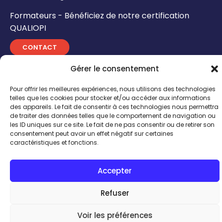
Formateurs - Bénéficiez de notre certification
QUALIOPI
CONTACT
Gérer le consentement
INSCRIPTION TALENTHÈQUE
Pour offrir les meilleures expériences, nous utilisons des technologies
ACCÈS INTRANET
telles que les cookies pour stocker et/ou accéder aux informations
des appareils. Le fait de consentir à ces technologies nous permettra
de traiter des données telles que le comportement de navigation ou
© Calissens |
Mentions légales
|
Politique de confidentialité
|
les ID uniques sur ce site. Le fait de ne pas consentir ou de retirer son
Conditions générales de vente
| Réalisation by
Comwell
consentement peut avoir un effet négatif sur certaines
caractéristiques et fonctions.
Accepter
Refuser
Talent expert
Voir les préférences
J'ai besoin de