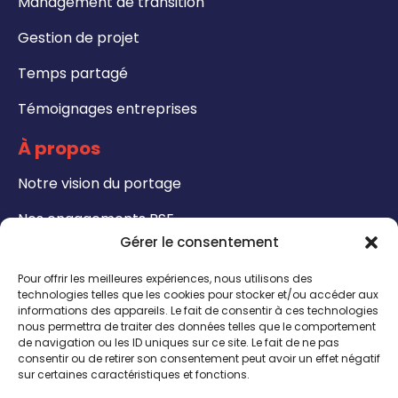
Management de transition
Gestion de projet
Temps partagé
Témoignages entreprises
À propos
Notre vision du portage
Nos engagements RSE
Gérer le consentement
Formations
Pour offrir les meilleures expériences, nous utilisons des
Notre catalogue de formation
technologies telles que les cookies pour stocker et/ou accéder aux
informations des appareils. Le fait de consentir à ces technologies
nous permettra de traiter des données telles que le comportement
Formateurs - Bénéficiez de notre certification
de navigation ou les ID uniques sur ce site. Le fait de ne pas
QUALIOPI
consentir ou de retirer son consentement peut avoir un effet négatif
sur certaines caractéristiques et fonctions.
CONTACT