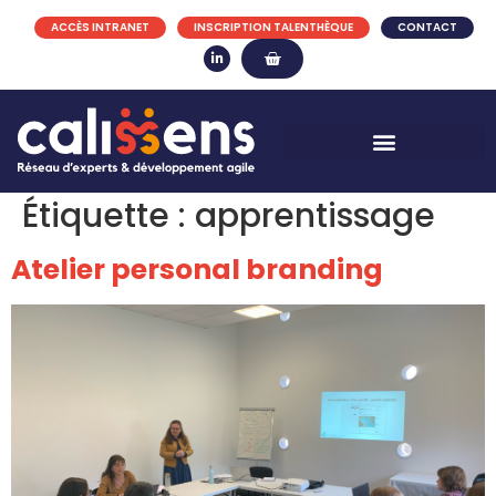
ACCÈS INTRANET
INSCRIPTION TALENTHÈQUE
CONTACT
Étiquette :
apprentissage
Atelier personal branding