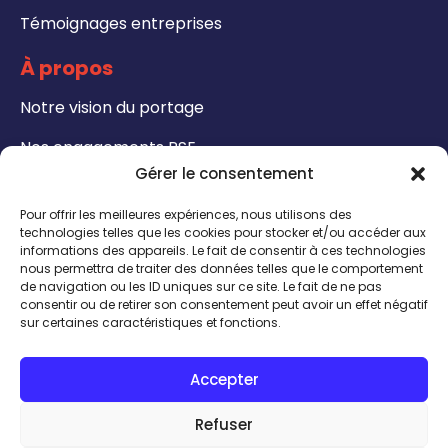
Témoignages entreprises
À propos
Notre vision du portage
Nos engagements RSE
Gérer le consentement
Formations
Pour offrir les meilleures expériences, nous utilisons des
Notre catalogue de formation
technologies telles que les cookies pour stocker et/ou accéder aux
informations des appareils. Le fait de consentir à ces technologies
nous permettra de traiter des données telles que le comportement
Formateurs - Bénéficiez de notre certification
de navigation ou les ID uniques sur ce site. Le fait de ne pas
QUALIOPI
consentir ou de retirer son consentement peut avoir un effet négatif
sur certaines caractéristiques et fonctions.
CONTACT
Accepter
INSCRIPTION TALENTHÈQUE
ACCÈS INTRANET
Refuser