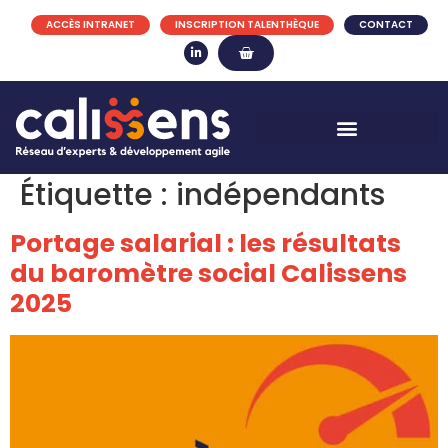
ACCÈS INTRANET
INSCRIPTION TALENTHÈQUE
CONTACT
Étiquette :
indépendants
Portage salarial : les résultats
du baromètre social Calissens
2025