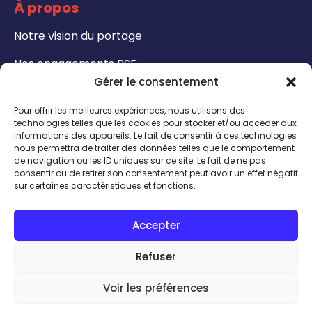
À propos
Notre vision du portage
Nos engagements RSE
Gérer le consentement
Formations
Pour offrir les meilleures expériences, nous utilisons des
Notre catalogue de formation
technologies telles que les cookies pour stocker et/ou accéder aux
informations des appareils. Le fait de consentir à ces technologies
nous permettra de traiter des données telles que le comportement
Formateurs - Bénéficiez de notre certification
de navigation ou les ID uniques sur ce site. Le fait de ne pas
QUALIOPI
consentir ou de retirer son consentement peut avoir un effet négatif
sur certaines caractéristiques et fonctions.
CONTACT
Accepter
INSCRIPTION TALENTHÈQUE
ACCÈS INTRANET
Refuser
Talent expert
Voir les préférences
J'ai besoin de
© Calissens |
Mentions légales
|
Politique de confidentialité
|