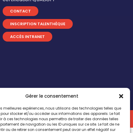
CONTACT
INSCRIPTION TALENTHÈQUE
ACCÈS INTRANET
Gérer le consentement
 les meilleures expériences, nous utilisons des technologies telles que
 pour stocker et/ou accéder aux informations des appareils. Le fait
n by
Comwell
r à ces technologies nous permettra de traiter des données telles
ortement de navigation ou les ID uniques sur ce site. Le fait de ne
Bonjour ! Vous souhaitez échanger avec nous ?
ir ou de retirer son consentement peut avoir un effet négatif sur