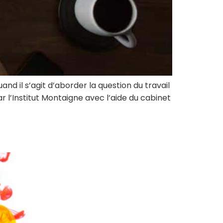
manager de
administratives
transition
Booster mon
Auditer mon
activité
organisation et
Être
bénéficier de
accompagné à
conseils
la carte
Former ou
Rejoindre un
and il s’agit d’aborder la question du travail
coacher mes
réseau
r l’Institut Montaigne avec l’aide du cabinet
équipes
dynamique
Renforcer mes
équipes