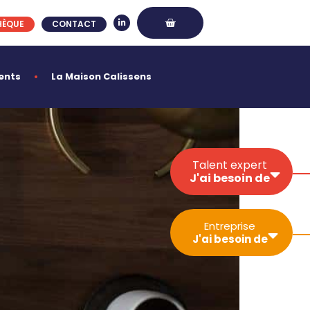
HÈQUE
CONTACT
ents
La Maison Calissens
Talent expert
J'ai besoin de
Développer ma
Entreprise
visibilité
J'ai besoin de
Sécuriser mon
activité
Gérer un projet
Simplifier les
Trouver un
démarches