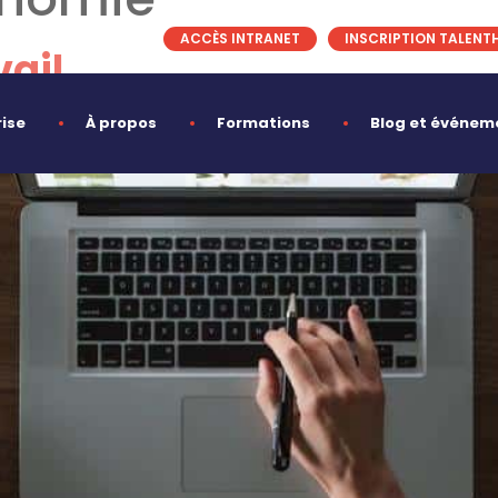
ACCÈS INTRANET
INSCRIPTION TALENT
vail
rise
À propos
Formations
Blog et événem