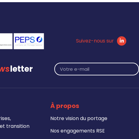
Suivez-nous sur
ws
letter
À propos
ises,
Notre vision du portage
t transition
Nos engagements RSE