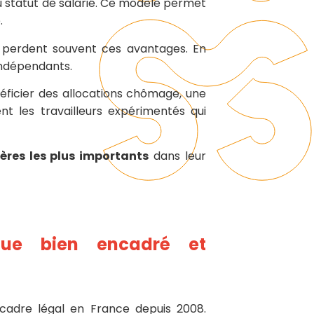
 du statut de salarié. Ce modèle permet
.
el, perdent souvent ces avantages. En
indépendants.
énéficier des allocations chômage, une
t les travailleurs expérimentés qui
ères les plus importants
dans leur
ique bien
encadré et
 cadre légal en France depuis 2008.