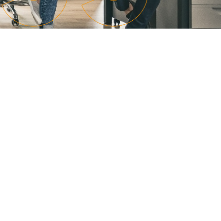
manager de
administratives
transition
Booster mon
Auditer mon
activité
organisation et
Être
bénéficier de
accompagné à
conseils
la carte
Former ou
Rejoindre un
coacher mes
réseau
équipes
dynamique
Renforcer mes
équipes