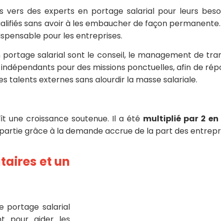
us vers des experts en portage salarial pour leurs be
qualifiés sans avoir à les embaucher de façon permanen
dispensable pour les entreprises.
portage salarial sont le conseil, le management de transi
ts indépendants pour des missions ponctuelles, afin de ré
es talents externes sans alourdir la masse salariale.
t une croissance soutenue. Il a été
multiplié par 2 en
 partie grâce à la demande accrue de la part des entrepr
aires et un
e portage salarial
t pour aider les