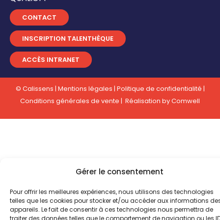
CONTACT
INSCRIPTION TALENTHÈQUE
ACCÈS INTRANET
© Calissens |
Mentions légales
|
Politique de confidentialité
|
Conditions générales de vente
| Réalisation by
Comwell
Gérer le consentement
Pour offrir les meilleures expériences, nous utilisons des technologies
telles que les cookies pour stocker et/ou accéder aux informations de
appareils. Le fait de consentir à ces technologies nous permettra de
traiter des données telles que le comportement de navigation ou les I