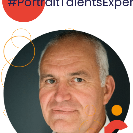
#PortraitTalentsExper