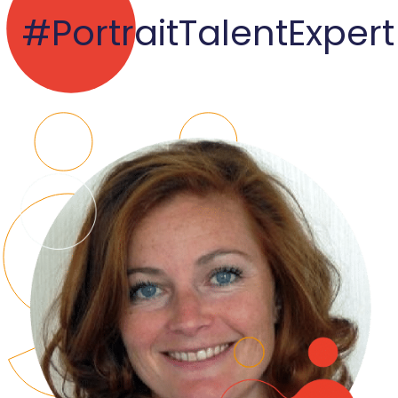
#PortraitTalentExpert