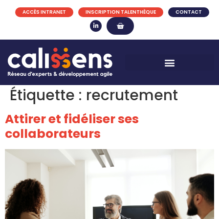
ACCÈS INTRANET
INSCRIPTION TALENTHÈQUE
CONTACT
Étiquette :
recrutement
Attirer et fidéliser ses
collaborateurs