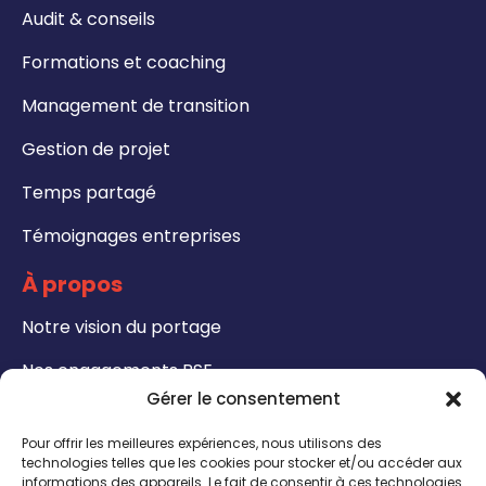
Audit & conseils
Formations et coaching
Management de transition
Gestion de projet
Temps partagé
Témoignages entreprises
À propos
Notre vision du portage
Nos engagements RSE
Gérer le consentement
Formations
Pour offrir les meilleures expériences, nous utilisons des
Notre catalogue de formation
technologies telles que les cookies pour stocker et/ou accéder aux
informations des appareils. Le fait de consentir à ces technologies