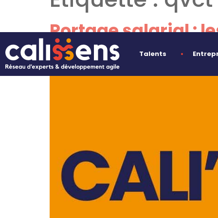
Portage salarial : 
2025
Talents
Entrep