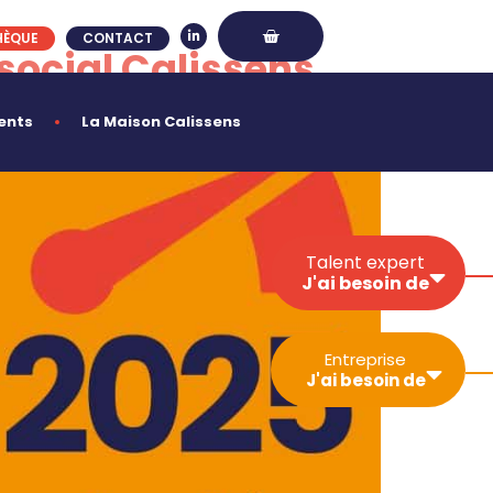
HÈQUE
CONTACT
 social Calissens
ents
La Maison Calissens
Talent expert
J'ai besoin de
Développer ma
Entreprise
visibilité
J'ai besoin de
Sécuriser mon
activité
Gérer un projet
Simplifier les
Trouver un
démarches