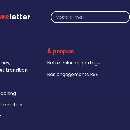
ws
letter
À propos
ises,
Notre vision du portage
t transition
Nos engagements RSE
oaching
ransition
t