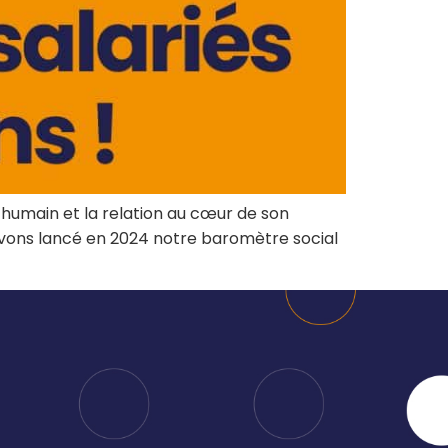
manager de
administratives
transition
Booster mon
Auditer mon
activité
organisation et
Être
bénéficier de
accompagné à
conseils
la carte
Former ou
Rejoindre un
coacher mes
réseau
équipes
l’humain et la relation au cœur de son
dynamique
Renforcer mes
avons lancé en 2024 notre baromètre social
équipes