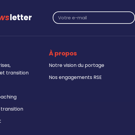
ws
letter
À propos
ises,
Notre vision du portage
t transition
Nos engagements RSE
oaching
ransition
t