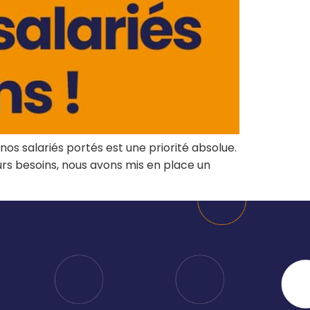
manager de
administratives
transition
Booster mon
Auditer mon
activité
organisation et
Être
bénéficier de
accompagné à
conseils
la carte
Former ou
Rejoindre un
coacher mes
réseau
équipes
nos salariés portés est une priorité absolue.
dynamique
Renforcer mes
urs besoins, nous avons mis en place un
équipes