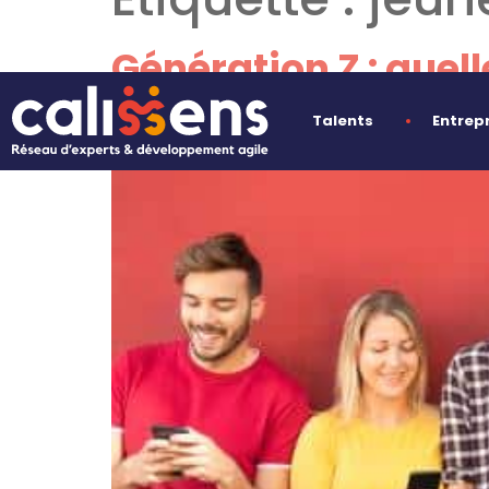
Génération Z : quell
?
Talents
Entrep