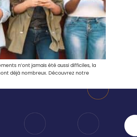
manager de
administratives
transition
Booster mon
Auditer mon
activité
organisation et
Être
bénéficier de
accompagné à
conseils
la carte
Former ou
Rejoindre un
coacher mes
réseau
équipes
ents n’ont jamais été aussi difficiles, la
dynamique
Renforcer mes
n sont déjà nombreux. Découvrez notre
équipes