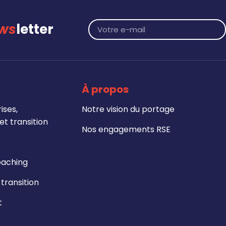
ws
letter
À propos
ises,
Notre vision du portage
t transition
Nos engagements RSE
oaching
ransition
t