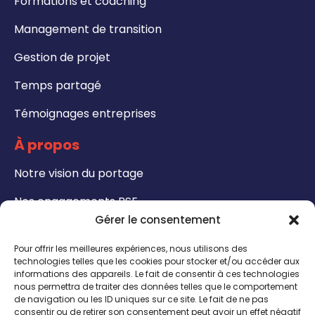
Formations et coaching
Management de transition
Gestion de projet
Temps partagé
Témoignages entreprises
À propos
Notre vision du portage
Nos engagements RSE
Gérer le consentement
Formations
Pour offrir les meilleures expériences, nous utilisons des
Notre catalogue de formation
technologies telles que les cookies pour stocker et/ou accéder aux
informations des appareils. Le fait de consentir à ces technologies
nous permettra de traiter des données telles que le comportement
Formateurs - Bénéficiez de notre certification
de navigation ou les ID uniques sur ce site. Le fait de ne pas
QUALIOPI
consentir ou de retirer son consentement peut avoir un effet négatif