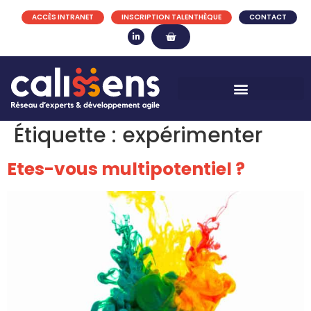
ACCÈS INTRANET
INSCRIPTION TALENTHÈQUE
CONTACT
Étiquette :
expérimenter
Etes-vous multipotentiel ?