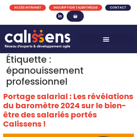
ACCÈS INTRANET
INSCRIPTION TALENTHÈQUE
CONTACT
Étiquette :
épanouissement
professionnel
Portage salarial : Les révélations
du baromètre 2024 sur le bien-
être des salariés portés
Calissens !