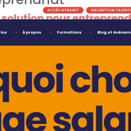
ACCÈS INTRANET
INSCRIPTION TALENT
la solution pour entrepren
rise
À propos
Formations
Blog et événem