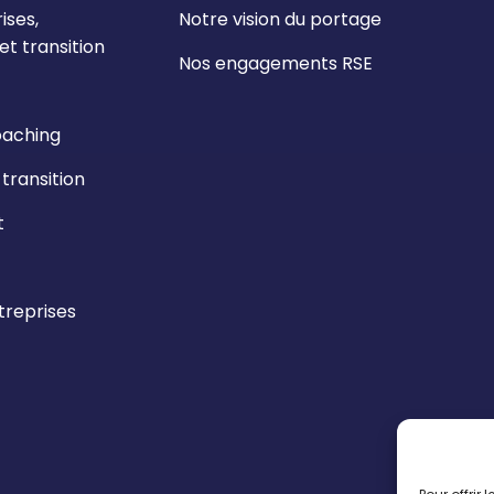
ises,
Notre vision du portage
t transition
Nos engagements RSE
oaching
ransition
t
reprises