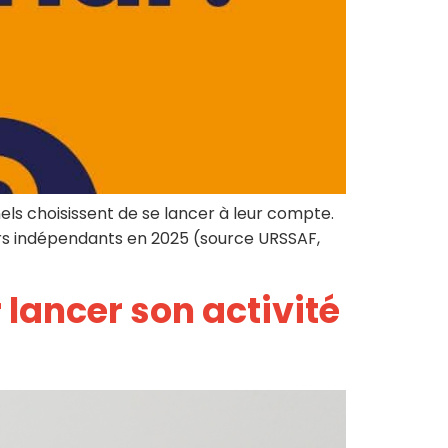
manager de
administratives
transition
Booster mon
Auditer mon
activité
organisation et
Être
bénéficier de
accompagné à
conseils
la carte
Former ou
Rejoindre un
coacher mes
réseau
équipes
nels choisissent de se lancer à leur compte.
dynamique
Renforcer mes
eurs indépendants en 2025 (source URSSAF,
équipes
 lancer son activité