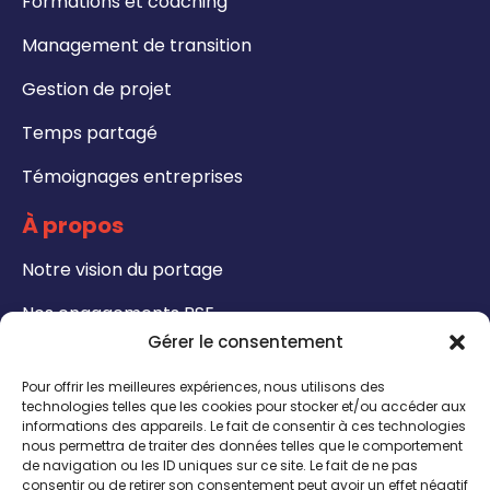
Formations et coaching
Management de transition
Gestion de projet
Temps partagé
Témoignages entreprises
À propos
Notre vision du portage
Nos engagements RSE
Gérer le consentement
Formations
Pour offrir les meilleures expériences, nous utilisons des
Notre catalogue de formation
technologies telles que les cookies pour stocker et/ou accéder aux
informations des appareils. Le fait de consentir à ces technologies
nous permettra de traiter des données telles que le comportement
Formateurs - Bénéficiez de notre certification
de navigation ou les ID uniques sur ce site. Le fait de ne pas
QUALIOPI
consentir ou de retirer son consentement peut avoir un effet négatif