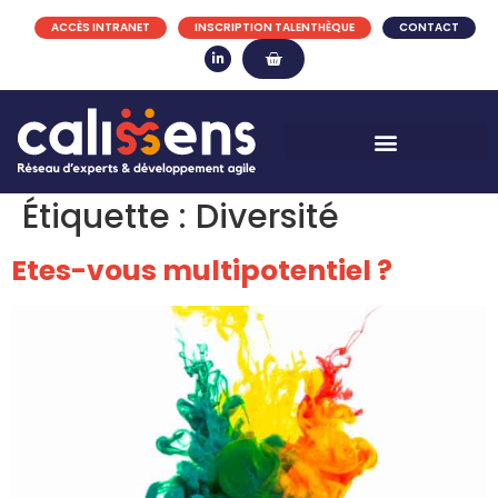
ACCÈS INTRANET
INSCRIPTION TALENTHÈQUE
CONTACT
Étiquette :
Diversité
Etes-vous multipotentiel ?