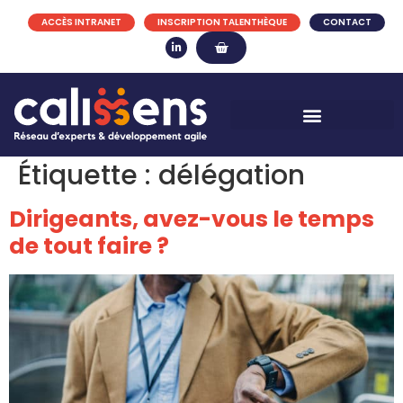
ACCÈS INTRANET
INSCRIPTION TALENTHÈQUE
CONTACT
Étiquette :
délégation
Dirigeants, avez-vous le temps
de tout faire ?