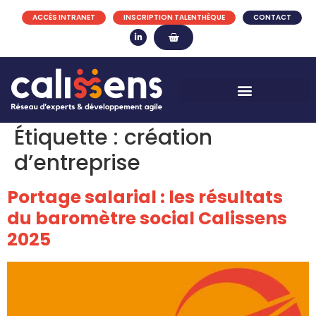
ACCÈS INTRANET
INSCRIPTION TALENTHÈQUE
CONTACT
Étiquette :
création
d’entreprise
Portage salarial : les résultats
du baromètre social Calissens
2025