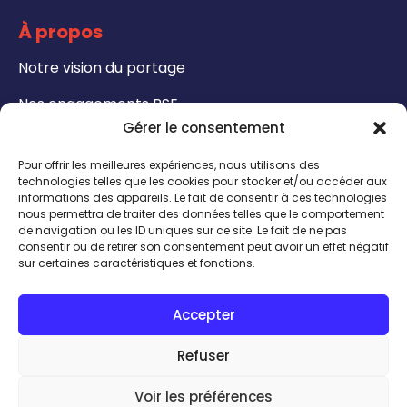
À propos
Notre vision du portage
Nos engagements RSE
Gérer le consentement
Formations
Pour offrir les meilleures expériences, nous utilisons des
Notre catalogue de formation
technologies telles que les cookies pour stocker et/ou accéder aux
informations des appareils. Le fait de consentir à ces technologies
nous permettra de traiter des données telles que le comportement
Formateurs - Bénéficiez de notre certification
de navigation ou les ID uniques sur ce site. Le fait de ne pas
QUALIOPI
consentir ou de retirer son consentement peut avoir un effet négatif
sur certaines caractéristiques et fonctions.
CONTACT
Accepter
INSCRIPTION TALENTHÈQUE
ACCÈS INTRANET
Refuser
Talent expert
Voir les préférences
J'ai besoin de
© Calissens |
Mentions légales
|
Politique de confidentialité
|