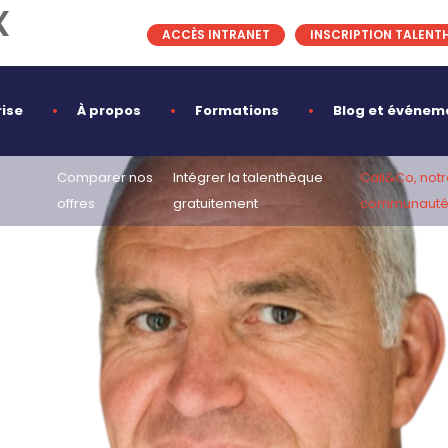
x
ACCÈS INTRANET
INSCRIPTION TALENT
eur commercial
rise
À propos
Formations
Blog et événem
e
Comparer nos
Intégrer la talenthèque
Cali&Co, notr
offres
gratuitement
communauté 