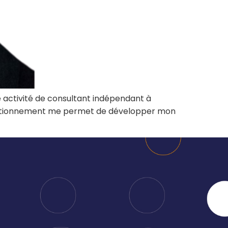
manager de
administratives
transition
Booster mon
Auditer mon
activité
organisation et
Être
bénéficier de
accompagné à
conseils
la carte
Former ou
Rejoindre un
coacher mes
réseau
ne activité de consultant indépendant à
équipes
dynamique
fonctionnement me permet de développer mon
Renforcer mes
équipes