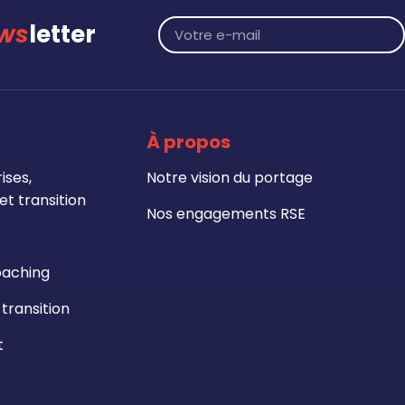
ws
letter
À propos
ises,
Notre vision du portage
t transition
Nos engagements RSE
oaching
ransition
t