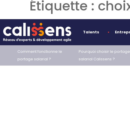
Étiquette :
choi
Jean-Louis, Direct
Talents
Entrep
Comment fonctionne le
Pourquoi choisir le portag
portage salarial ?
salarial Calissens ?