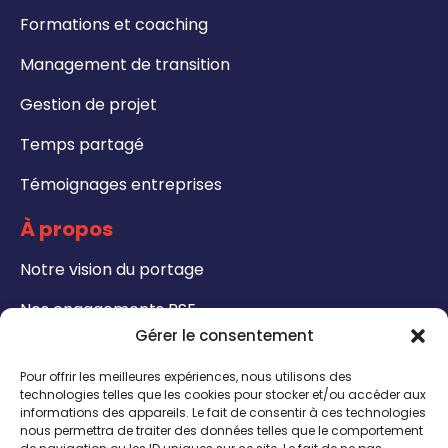
Formations et coaching
Management de transition
Gestion de projet
Temps partagé
Témoignages entreprises
À propos
Notre vision du portage
Nos engagements RSE
Gérer le consentement
Formations
Pour offrir les meilleures expériences, nous utilisons des
Notre catalogue de formation
technologies telles que les cookies pour stocker et/ou accéder aux
informations des appareils. Le fait de consentir à ces technologies
nous permettra de traiter des données telles que le comportement
Formateurs - Bénéficiez de notre certification