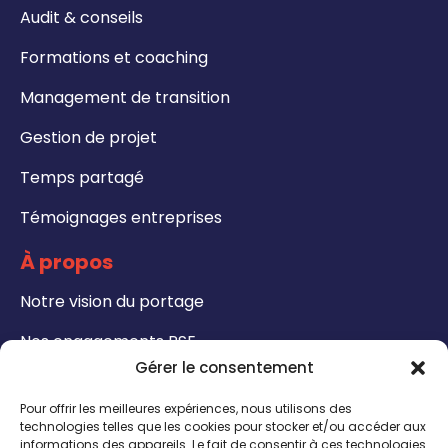
Audit & conseils
Formations et coaching
Management de transition
Gestion de projet
Temps partagé
Témoignages entreprises
À propos
Notre vision du portage
Nos engagements RSE
Gérer le consentement
Formations
Pour offrir les meilleures expériences, nous utilisons des
Notre catalogue de formation
technologies telles que les cookies pour stocker et/ou accéder aux
informations des appareils. Le fait de consentir à ces technologies