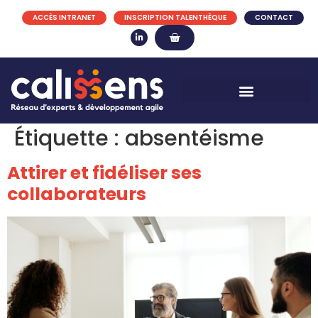
ACCÈS INTRANET
INSCRIPTION TALENTHÈQUE
CONTACT
Étiquette :
absentéisme
Attirer et fidéliser ses
collaborateurs