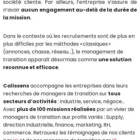
société cliente. Par ailleurs, l’entreprise s’assure de
n’avoir
aucun
engagement au-delà de la durée de
la mission
.
Dans le contexte où les recrutements sont de plus en
plus difficiles par les méthodes « classiques »
(annonces, chasse, réseau…), le management de
transition apparaît désormais comme
une solution
reconnue et efficace
.
Calissens
accompagne les entreprises dans leurs
recherches de managers de transition
sur
tous
secteur
s
d’activités
: industrie,
service,
négoce…
Avec
p
lus
de 100
missions
réalisé
e
s
par
un vivier de
managers de transition aux profils variés :
Su
pply
,
direction industrielle, finance, marketing, RH,
commerce
.
Retrouvez les témoignages de nos clients