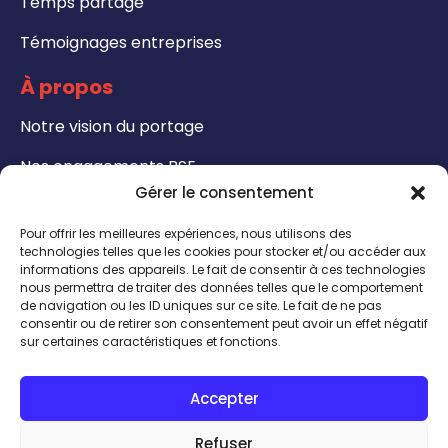
Temps partagé
Témoignages entreprises
À propos
Notre vision du portage
Nos engagements RSE
Gérer le consentement
Formations
Pour offrir les meilleures expériences, nous utilisons des
Notre catalogue de formation
technologies telles que les cookies pour stocker et/ou accéder aux
informations des appareils. Le fait de consentir à ces technologies
nous permettra de traiter des données telles que le comportement
Formateurs - Bénéficiez de notre certification
de navigation ou les ID uniques sur ce site. Le fait de ne pas
QUALIOPI
consentir ou de retirer son consentement peut avoir un effet négatif
sur certaines caractéristiques et fonctions.
CONTACT
Accepter
INSCRIPTION TALENTHÈQUE
ACCÈS INTRANET
Refuser