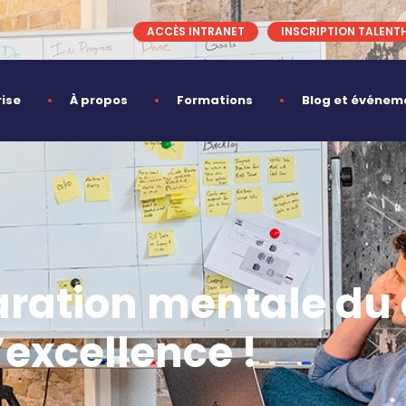
ACCÈS INTRANET
INSCRIPTION TALENT
rise
À propos
Formations
Blog et événem
paration mentale du 
’excellence !