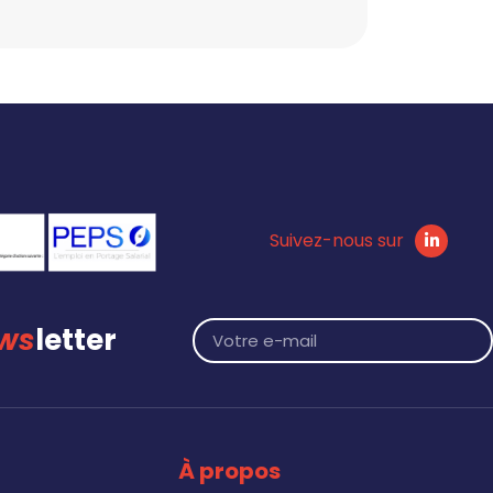
Suivez-nous sur
ws
letter
À propos