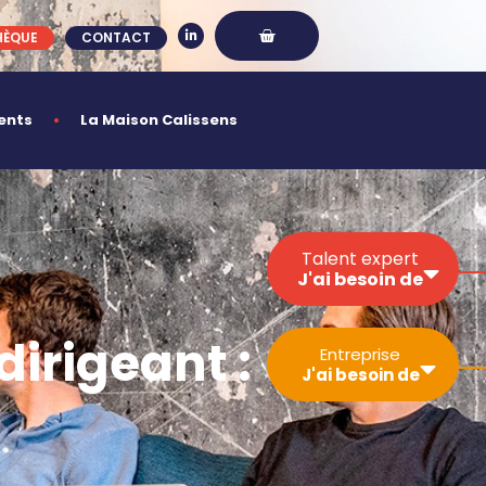
HÈQUE
CONTACT
ents
La Maison Calissens
Talent expert
J'ai besoin de
Développer ma
dirigeant :
Entreprise
visibilité
J'ai besoin de
Sécuriser mon
activité
Gérer un projet
Simplifier les
Trouver un
démarches