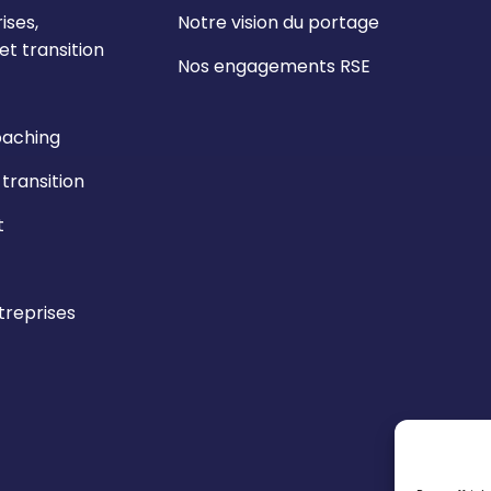
ises,
Notre vision du portage
t transition
Nos engagements RSE
oaching
ransition
t
reprises