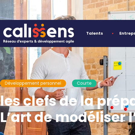
Talents
Entrep
Développement personnel
Courte
les clefs de la pré
L’art de modéliser l