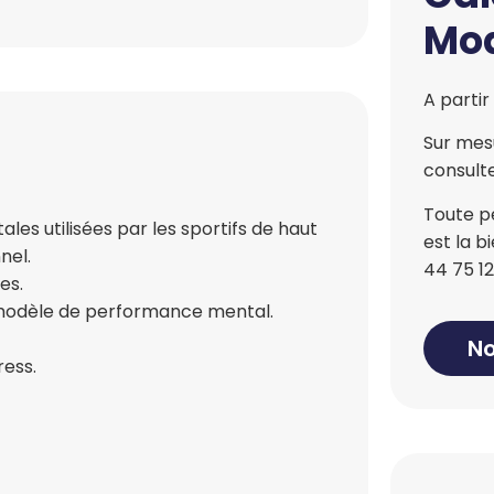
Mod
A partir
Sur mesu
consulte
Toute p
les utilisées par les sportifs de haut
est la 
nel.
44 75 12
es.
 modèle de performance mental.
No
ress.