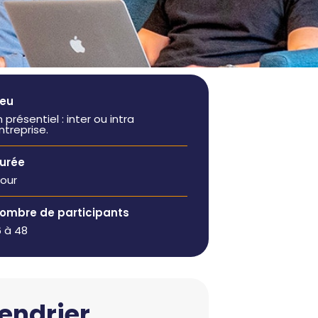
manager de
administratives
transition
Booster mon
Auditer mon
activité
organisation et
Être
bénéficier de
accompagné à
conseils
la carte
ieu
Former ou
Rejoindre un
n présentiel : inter ou intra
coacher mes
ntreprise.
réseau
équipes
dynamique
urée
Renforcer mes
jour
équipes
ombre de participants
6 à 48
endrier,