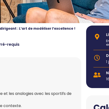
irigeant : L’art de modéliser l’excellence !
L
E
Pré-requis
e
D
1 
N
1
et les analogies avec les sportifs de
Cal
le contexte.