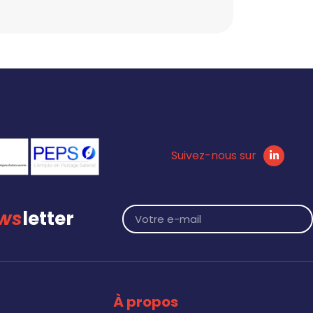
Suivez-nous sur
ws
letter
À propos