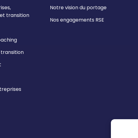
ises,
Notre vision du portage
t transition
Nos engagements RSE
oaching
ransition
t
reprises