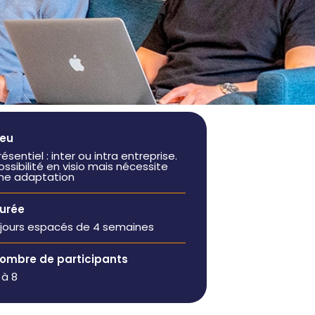
manager de
administratives
transition
Booster mon
Auditer mon
activité
organisation et
Être
bénéficier de
accompagné à
conseils
la carte
Former ou
Rejoindre un
coacher mes
réseau
ieu
équipes
dynamique
résentiel : inter ou intra entreprise.
Renforcer mes
ossibilité en visio mais nécessite
ne adaptation
équipes
urée
 jours espacés de 4 semaines
ombre de participants
 à 8