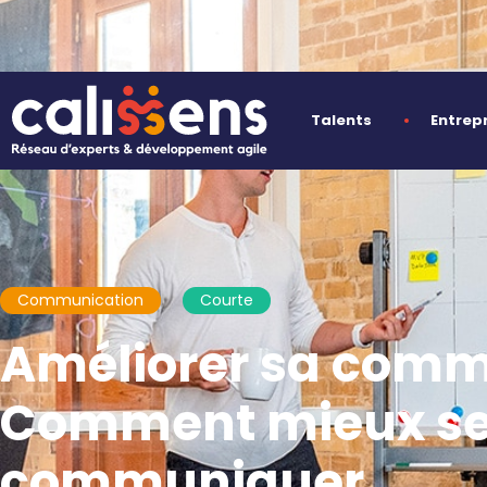
Talents
Entrep
Communication
Courte
Améliorer sa commu
Comment mieux se 
communiquer.