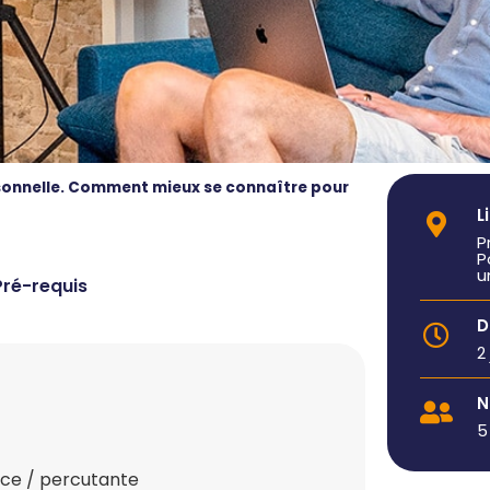
sonnelle. Comment mieux se connaître pour
L
P
P
u
Pré-requis
D
2
N
5
ace / percutante