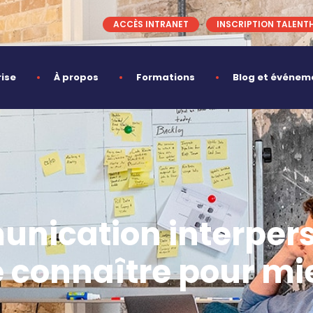
ACCÈS INTRANET
INSCRIPTION TALENT
rise
À propos
Formations
Blog et événem
nication interpers
connaître pour mi