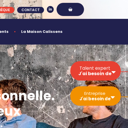
HÈQUE
CONTACT
ents
La Maison Calissens
Talent expert
J'ai besoin de
Développer ma
onnelle.
Entreprise
visibilité
J'ai besoin de
Sécuriser mon
eux
activité
Gérer un projet
Simplifier les
Trouver un
démarches