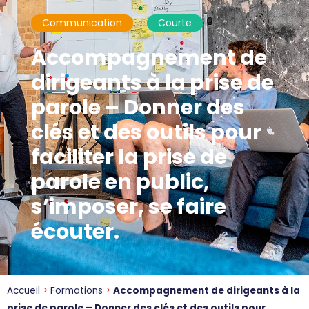
Communication
Courte
Accompagnement de
dirigeants à la prise de
parole – Donner des
clés et des outils pour
faciliter la prise de
parole en public,
s’imposer, se faire
écouter.
Accueil
>
Formations
>
Accompagnement de dirigeants à la
prise de parole – Donner des clés et des outils pour