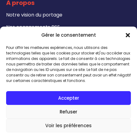
À propos
Notre vision du portage
Nos engagements RSE
Gérer le consentement
Formations
Pour offrir les meilleures expériences, nous utilisons des
Notre catalogue de formation
technologies telles que les cookies pour stocker et/ou accéder aux
informations des appareils. Le fait de consentir à ces technologies
nous permettra de traiter des données telles que le comportement
Formateurs - Bénéficiez de notre certification
de navigation ou les ID uniques sur ce site. Le fait de ne pas
QUALIOPI
consentir ou de retirer son consentement peut avoir un effet négatif
sur certaines caractéristiques et fonctions.
CONTACT
Accepter
INSCRIPTION TALENTHÈQUE
ACCÈS INTRANET
Refuser
Talent expert
Voir les préférences
J'ai besoin de
© Calissens |
Mentions légales
|
Politique de confidentialité
|
Conditions générales de vente
| Réalisation by
Comwell