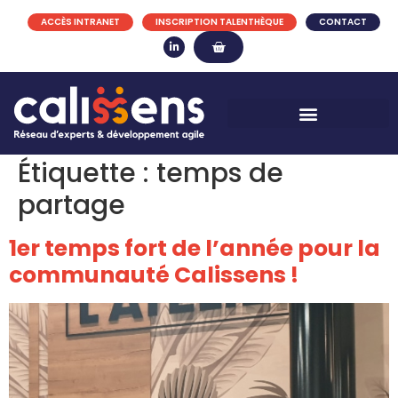
ACCÈS INTRANET
INSCRIPTION TALENTHÈQUE
CONTACT
Étiquette :
temps de
partage
1er temps fort de l’année pour la
communauté Calissens !