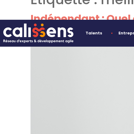
Indépendant : Quel e
?
Talents
Entrep