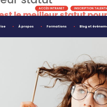
ACCÈS INTRANET
INSCRIPTION TALENT
st le meilleur statut pour
rise
À propos
Formations
Blog et événem