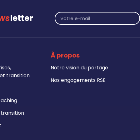
ws
letter
À propos
ises,
Notre vision du portage
t transition
Nos engagements RSE
oaching
ransition
t