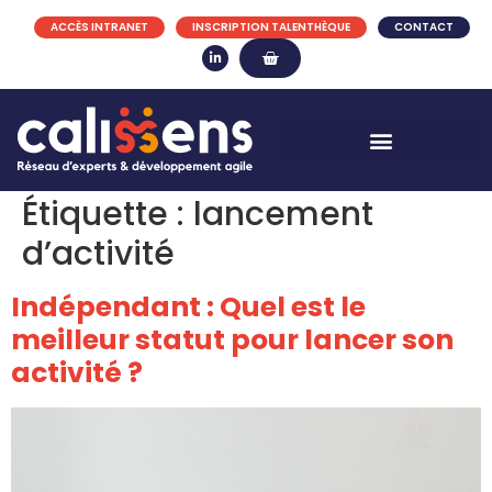
ACCÈS INTRANET
INSCRIPTION TALENTHÈQUE
CONTACT
Étiquette :
lancement
d’activité
Indépendant : Quel est le
meilleur statut pour lancer son
activité ?