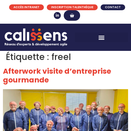
ACCÈS INTRANET
INSCRIPTION TALENTHÈQUE
CONTACT
Étiquette :
freel
Afterwork visite d’entreprise
gourmande