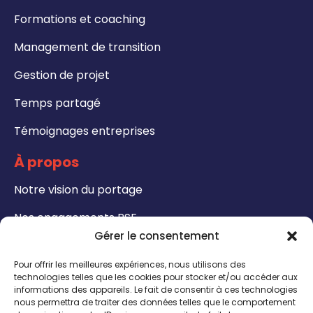
Formations et coaching
Management de transition
Gestion de projet
Temps partagé
Témoignages entreprises
À propos
Notre vision du portage
Nos engagements RSE
Gérer le consentement
Formations
Pour offrir les meilleures expériences, nous utilisons des
Notre catalogue de formation
technologies telles que les cookies pour stocker et/ou accéder aux
informations des appareils. Le fait de consentir à ces technologies
nous permettra de traiter des données telles que le comportement
Formateurs - Bénéficiez de notre certification