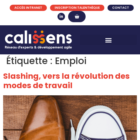
ACCÈS INTRANET
INSCRIPTION TALENTHÈQUE
CONTACT
Étiquette :
Emploi
Slashing, vers la révolution des
modes de travail