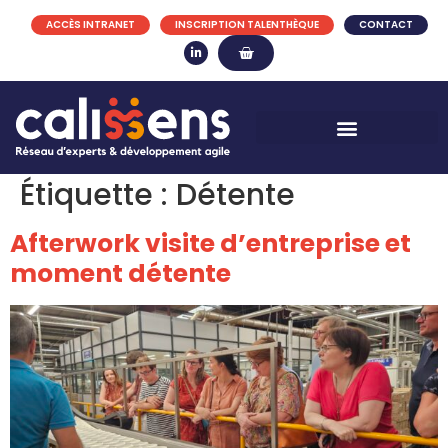
ACCÈS INTRANET
INSCRIPTION TALENTHÈQUE
CONTACT
Étiquette :
Détente
Afterwork visite d’entreprise et
moment détente