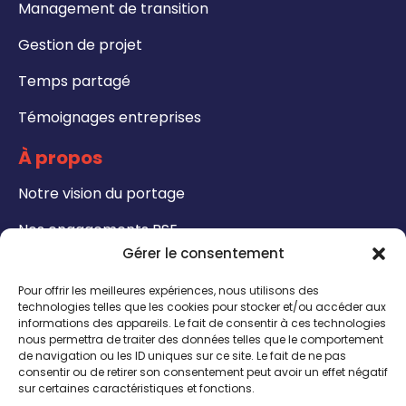
Management de transition
Gestion de projet
Temps partagé
Témoignages entreprises
À propos
Notre vision du portage
Nos engagements RSE
Gérer le consentement
Formations
Pour offrir les meilleures expériences, nous utilisons des
Notre catalogue de formation
technologies telles que les cookies pour stocker et/ou accéder aux
informations des appareils. Le fait de consentir à ces technologies
nous permettra de traiter des données telles que le comportement
Formateurs - Bénéficiez de notre certification
de navigation ou les ID uniques sur ce site. Le fait de ne pas
QUALIOPI
consentir ou de retirer son consentement peut avoir un effet négatif
sur certaines caractéristiques et fonctions.
CONTACT