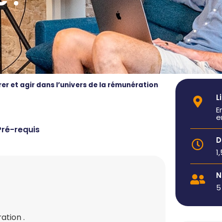
r et agir dans l’univers de la rémunération
L
E
e
Pré-requis
D
1
N
5
ation .