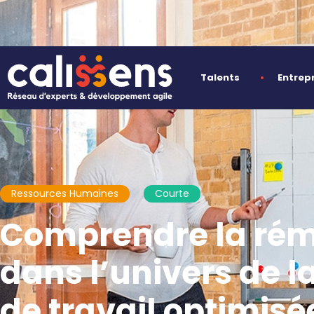
Talents
Entrep
Ressources Humaines
Courte
Comprendre la rému
dans l’univers de l
de travail optimisée