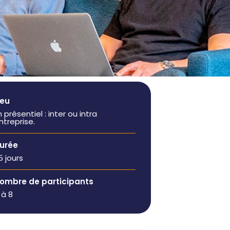
manager de
administratives
transition
Booster mon
Auditer mon
activité
organisation et
Être
bénéficier de
accompagné à
conseils
la carte
Former ou
Rejoindre un
coacher mes
réseau
ieu
équipes
dynamique
n présentiel : inter ou intra
Renforcer mes
ntreprise.
équipes
urée
,5 jours
ombre de participants
 à 8