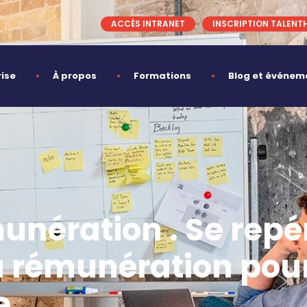
ACCÈS INTRANET
INSCRIPTION TALENT
rise
À propos
Formations
Blog et événem
nération . Se repér
a rémunération pour
 .