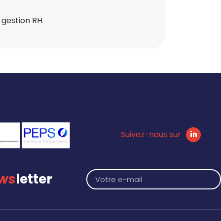
a gestion RH
Suivez-nous sur
ws
letter