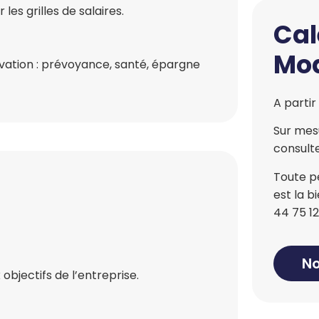
les grilles de salaires.
Cal
Mod
vation : prévoyance, santé, épargne
A partir
Sur mesu
consulte
Toute p
est la 
44 75 12
No
bjectifs de l’entreprise.