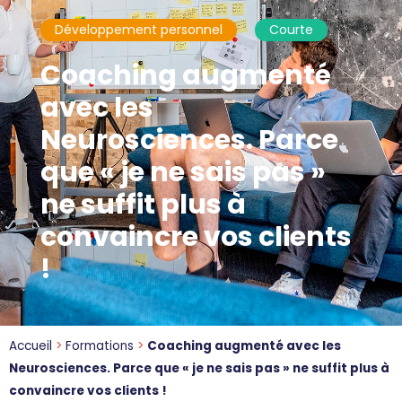
Développement personnel
Courte
Coaching augmenté
avec les
Neurosciences. Parce
que « je ne sais pas »
ne suffit plus à
convaincre vos clients
!
Accueil
>
Formations
>
Coaching augmenté avec les
Neurosciences. Parce que « je ne sais pas » ne suffit plus à
convaincre vos clients !