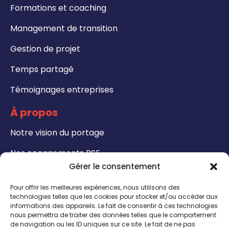
Formations et coaching
Management de transition
Gestion de projet
Temps partagé
Témoignages entreprises
À propos
Notre vision du portage
Nos engagements RSE
Gérer le consentement
Formations
Pour offrir les meilleures expériences, nous utilisons des
Notre catalogue de formation
technologies telles que les cookies pour stocker et/ou accéder aux
informations des appareils. Le fait de consentir à ces technologies
nous permettra de traiter des données telles que le comportement
Formateurs - Bénéficiez de notre certification
de navigation ou les ID uniques sur ce site. Le fait de ne pas