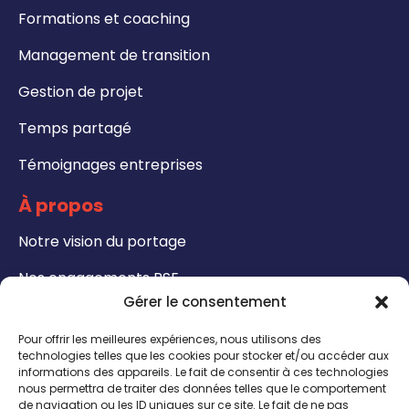
Formations et coaching
Management de transition
Gestion de projet
Temps partagé
Témoignages entreprises
À propos
Notre vision du portage
Nos engagements RSE
Gérer le consentement
Formations
Pour offrir les meilleures expériences, nous utilisons des
Notre catalogue de formation
technologies telles que les cookies pour stocker et/ou accéder aux
informations des appareils. Le fait de consentir à ces technologies
nous permettra de traiter des données telles que le comportement
Formateurs - Bénéficiez de notre certification
de navigation ou les ID uniques sur ce site. Le fait de ne pas