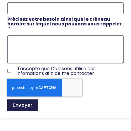
J'accepte que Calissens utilise ces
infomations afin de me contacter
Précisez votre besoin ainsi que le créneau
horaire sur lequel nous pouvons vous rappeler :
Envoyer
J'accepte que Calissens utilise ces
infomations afin de me contacter
Envoyer