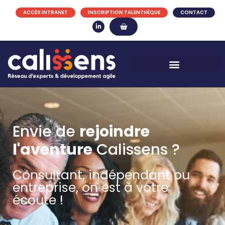
ACCÈS INTRANET
INSCRIPTION TALENTHÈQUE
CONTACT
Envie de
rejoindre
l'aventure
Calissens ?
Consultant, indépendant ou
entreprise, on est à votre
écoute !